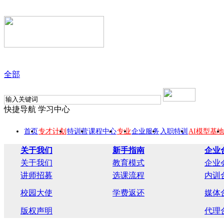
全部
快捷导航
学习中心
首页
专才计划
特训营
课程中心
专业
企业服务
入职特训
AI模型基地
关于我们
新手指南
企业
关于我们
教育模式
企业
讲师招募
选课流程
内训
校园大使
学费返还
媒体
版权声明
代理