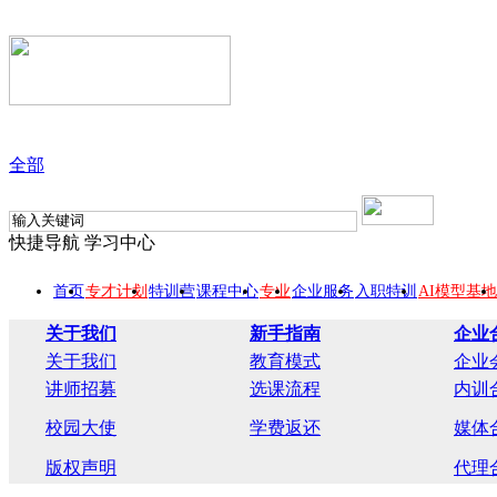
全部
快捷导航
学习中心
首页
专才计划
特训营
课程中心
专业
企业服务
入职特训
AI模型基地
关于我们
新手指南
企业
关于我们
教育模式
企业
讲师招募
选课流程
内训
校园大使
学费返还
媒体
版权声明
代理