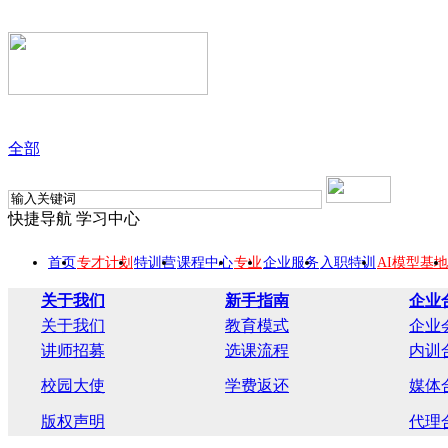
全部
快捷导航
学习中心
首页
专才计划
特训营
课程中心
专业
企业服务
入职特训
AI模型基地
关于我们
新手指南
企业
关于我们
教育模式
企业
讲师招募
选课流程
内训
校园大使
学费返还
媒体
版权声明
代理